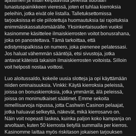
ajastimen ja listan kelpaavista peleistä suoraan
lunastuspainikkeen vieressä, joten et tuhlaa kierroksia
peleihin, jotka eivät ole listalla. Talletuksettomissa
tarjouksissa ei ole piilotettuja huomautuksia tai rajoituksia
enimmäiskassatulomäärälle. Yksinkertaisuuden vuoksi
kasinomme käsittelee ilmaiskierrosten voitot bonusrahana,
joka on panostettava. Tämä tarkoittaa, että
edistymispalkissa on numero, joka pienenee pelatessasi.
Jos haluat vähemmän sääntöjä, etsi sivustoja, jotka
antavat käteistä takaisin ilmaiskierrosten voitoista. Silloin
voit helposti nostaa voittosi.
Luo aloitussaldo, kokeile uusia slotteja ja opi käyttämään
niiden ominaisuuksia. Vinkki: Käytä kierroksia peleissä,
joissa on bonuskierroksia, jotka ymmärrät, älä peleissä,
joissa on monimutkaiset säätimet. Emme sekoita
nimellisarvoja nipussa, jotta Cashwin Casinon pelaajat,
jotka haluavat selkeyttä, näkevät, mikä kierrosarvo on.
Näin voit nopeasti laskea, kuinka paljon koko kampanja on
arvoltaan, kuten 50 kierrosta tietyllä summalla per kierros.
Kasinomme laittaa myös riskitason jokaisen tarjouksen