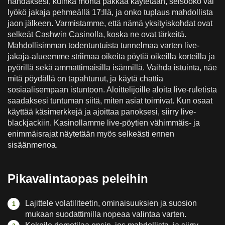
nähdäksesi, kuinka monta pakkaa käytetään, seisooko vai
lyökö jakaja pehmeällä 17:llä, ja onko tuplaus mahdollista
jaon jälkeen. Varmistamme, että nämä yksityiskohdat ovat
selkeät Cashwin Casinolla, koska ne ovat tärkeitä.
Mahdollisimman todentuntuista tunnelmaa varten live-
jakaja-alueemme striimaa oikeita pöytiä oikeilla korteilla ja
pyörillä sekä ammattimaisilla isännillä. Vaihda istuinta, näe
mitä pöydällä on tapahtunut, ja käytä chattia
sosiaalisempaan istuntoon. Aloittelijoille aloita live-ruletista
saadaksesi tuntuman siitä, miten asiat toimivat. Kun osaat
käyttää käsimerkkejä ja ajoittaa panoksesi, siirry live-
blackjackiin. Kasinollamme live-pöytien vähimmäis- ja
enimmäisrajat näytetään myös selkeästi ennen
sisäänmenoa.
Pikavalintaopas peleihin
Lajittele volatiliteetin, ominaisuuksien ja suosion
mukaan suodattimilla nopeaa valintaa varten.