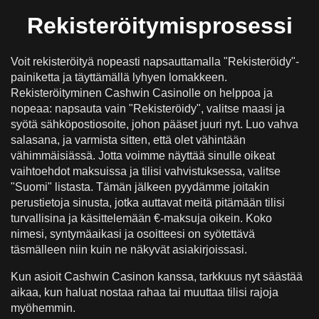
Rekisteröitymisprosessi
Voit rekisteröityä nopeasti napsauttamalla "Rekisteröidy"-
painiketta ja täyttämällä lyhyen lomakkeen.
Rekisteröityminen Cashwin Casinolle on helppoa ja
nopeaa: napsauta vain "Rekisteröidy", valitse maasi ja
syötä sähköpostiosoite, johon pääset juuri nyt. Luo vahva
salasana, ja varmista sitten, että olet vähintään
vähimmäisiässä. Jotta voimme näyttää sinulle oikeat
vaihtoehdot maksuissa ja tilisi vahvistuksessa, valitse
"Suomi" listasta. Tämän jälkeen pyydämme joitakin
perustietoja sinusta, jotka auttavat meitä pitämään tilisi
turvallisina ja käsittelemään €-maksuja oikein. Koko
nimesi, syntymäaikasi ja osoitteesi on syötettävä
täsmälleen niin kuin ne näkyvät asiakirjoissasi.
Kun asioit Cashwin Casinon kanssa, tarkkuus nyt säästää
aikaa, kun haluat nostaa rahaa tai muuttaa tilisi rajoja
myöhemmin.