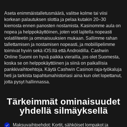
Mobiilipelikokemus
Mitä tehdä Androidilla, iOS:llä ja muilla laitteilla
Aseta enimmäistalletusmäärä, valitse kolme tai viisi
Mobiilimaksut ja turvallisuus
korkean palautuksen slottia ja pelaa kutakin 20–30
kierrosta ennen panosten nostamista. Kasinomme aula on
VIP-ohjelma
nopea ja helppokäyttöinen, joten voit lajitella nopeasti
volatiliteetin ja ominaisuuksien mukaan. Sallimme rahan
Mitä VIP-jäsenenä saa
tallettamisen ja nostamisen nopeasti, ja mobiilipelimme
Turvallisuus ja suojaus
toimivat hyvin sekä iOS:llä että Androidilla. Cashwin
Online Suomi on hyvä paikka vierailla, jos olet Suomesta,
Mitä teemme maksujen pitämiseksi turvallisina ja
koska se on helppokäyttöinen ja siinä on paikallisia
mitä voit tehdä auttaaksesi
pankkivaihtoehtoja. Käytä Cashwin Casinon raja-työkaluja
Vastuullinen pelaaminen
heti ja tarkista tapahtumahistoriasi aina kun olet lopettanut,
jotta pysyt hallinnassa.
Käytettävissä olevat työkalut ja rajat
Jäähdyttely ja itsensä poissulkeminen
Tärkeimmät ominaisuudet
Ikävarmennus
yhdellä silmäyksellä
Vinkkejä turvallisempaan pelaamiseen
Maksuvaihtoehdot: Kortit, sähköiset lompakot ja