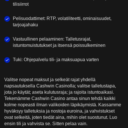
tilisiirrot
Pelisuodattimet: RTP, volatiliteetti, ominaisuudet,
tarjoajahaku
Vastuullinen pelaaminen: Talletusrajat,
istuntomuistutukset ja itsensä poissulkeminen
Tuki: Ohjepalvelu tili- ja maksuapua varten
Valitse nopeat maksut ja selkeät rajat yhdellä
napsautuksella Cashwin Casinolla; valitse talletustapa,
jota jo käytät; aseta kulutusraja; ja rajoita istuntoaikasi.
Tekemämme Cashwin Casino antaa sinun tehdä kaikki
kolme nopeasti ilman valikoiden läpikäymistä. Kassamme
hyväksyy talletuksia ja nostoja euroina, ja vahvistukset
ovat selkeitä, joten tiedät aina, mihin olet suostunut. Luo
ensin tili ja vahvista se. Sitten pelaa vain.