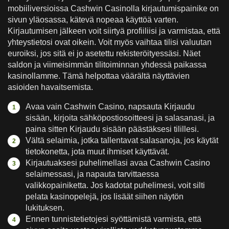
mobiiliversioissa Cashwin Casinolla kirjautumispainike on
sivun yläosassa, kätevä nopeaa käyttöä varten.
Kirjautumisen jälkeen voit siirtyä profiiliisi ja varmistaa, että
yhteystietosi ovat oikein. Voit myös vaihtaa tilisi valuutan
euroiksi, jos sitä ei jo asetettu rekisteröityessäsi. Näet
saldon ja viimeisimmän tilitoiminnan yhdessä paikassa
kasinollamme. Tämä helpottaa väärältä näyttävien
asioiden havaitsemista.
Avaa vain Cashwin Casino, napsauta Kirjaudu
sisään, kirjoita sähköpostiosoitteesi ja salasanasi, ja
paina sitten Kirjaudu sisään päästäksesi tilillesi.
Vältä selaimia, jotka tallentavat salasanoja, jos käytät
tietokonetta, jota muut ihmiset käyttävät.
Kirjautuaksesi puhelimellasi avaa Cashwin Casino
selaimessasi, ja napauta tarvittaessa
valikkopainiketta. Jos kadotat puhelimesi, voit silti
pelata kasinopelejä, jos lisäät siihen näytön
lukituksen.
Ennen tunnistetietojesi syöttämistä varmista, että