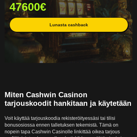
47600€
Lunasta cashback
Miten Cashwin Casinon
tarjouskoodit hankitaan ja käytetään
Voit käyttää tarjouskoodia rekisteröityessäsi tai tilisi
bonusosiossa ennen talletuksen tekemistä. Tämä on
nopein tapa Cashwin Casinolle linkittää oikea tarjous