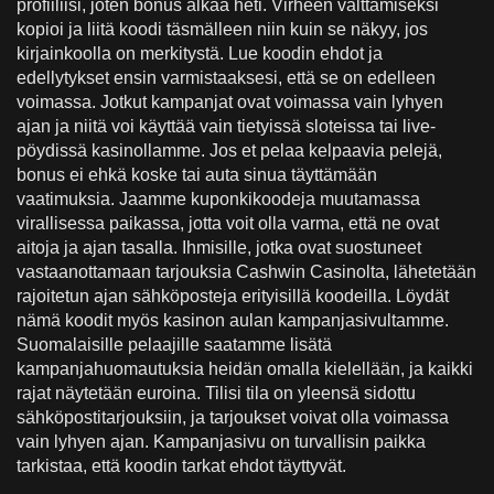
profiiliisi, joten bonus alkaa heti. Virheen välttämiseksi
kopioi ja liitä koodi täsmälleen niin kuin se näkyy, jos
kirjainkoolla on merkitystä. Lue koodin ehdot ja
edellytykset ensin varmistaaksesi, että se on edelleen
voimassa. Jotkut kampanjat ovat voimassa vain lyhyen
ajan ja niitä voi käyttää vain tietyissä sloteissa tai live-
pöydissä kasinollamme. Jos et pelaa kelpaavia pelejä,
bonus ei ehkä koske tai auta sinua täyttämään
vaatimuksia. Jaamme kuponkikoodeja muutamassa
virallisessa paikassa, jotta voit olla varma, että ne ovat
aitoja ja ajan tasalla. Ihmisille, jotka ovat suostuneet
vastaanottamaan tarjouksia Cashwin Casinolta, lähetetään
rajoitetun ajan sähköposteja erityisillä koodeilla. Löydät
nämä koodit myös kasinon aulan kampanjasivultamme.
Suomalaisille pelaajille saatamme lisätä
kampanjahuomautuksia heidän omalla kielellään, ja kaikki
rajat näytetään euroina. Tilisi tila on yleensä sidottu
sähköpostitarjouksiin, ja tarjoukset voivat olla voimassa
vain lyhyen ajan. Kampanjasivu on turvallisin paikka
tarkistaa, että koodin tarkat ehdot täyttyvät.