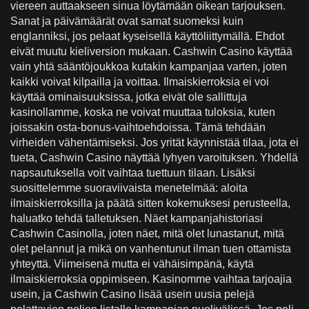
viereen auttaakseen sinua löytämään oikean tarjouksen.
Sanat ja päivämäärät ovat samat suomeksi kuin
englanniksi, jos pelaat kyseisellä käyttöliittymällä. Ehdot
eivät muutu kieliversion mukaan. Cashwin Casino käyttää
vain yhtä sääntöjoukkoa kutakin kampanjaa varten, joten
kaikki voivat kilpailla ja voittaa. Ilmaiskierroksia ei voi
käyttää ominaisuuksissa, jotka eivät ole sallittuja
kasinollamme, koska ne voivat muuttaa tuloksia, kuten
joissakin osta-bonus-vaihtoehdoissa. Tämä tehdään
virheiden vähentämiseksi. Jos yrität käynnistää tilaa, jota ei
tueta, Cashwin Casino näyttää lyhyen varoituksen. Yhdellä
napsautuksella voit vaihtaa tuettuun tilaan. Lisäksi
suosittelemme suoraviivaista menetelmää: aloita
ilmaiskierroksilla ja päätä sitten kokemuksesi perusteella,
haluatko tehdä talletuksen. Näet kampanjahistoriasi
Cashwin Casinolla, joten näet, mitä olet lunastanut, mitä
olet pelannut ja mikä on vanhentunut ilman tuen ottamista
yhteyttä. Viimeisenä mutta ei vähäisimpänä, käytä
ilmaiskierroksia oppimiseen. Kasinomme vaihtaa tarjoajia
usein, ja Cashwin Casino lisää usein uusia pelejä