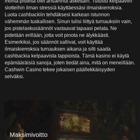
monta pistettä olet ansainnut äskettäin. Tutustu kelpaaviin
slotteihin ilman stressiä käyttäessäsi ilmaiskierroksia.
Luota cashbackiin tehdäksesi karkean istunnon
vähemmän tuskallisen. Sinun tulisi liittyä turnauksiin vain,
jos pistelaskusäännöt vastaavat tapaasi pelata. Ne
pidetään erillään, jotta voit pinota ne älykkäästi.
Esimerkiksi, jos säännöt sallivat, voit käyttää
ilmaiskierroksia turnauksen aikana ja silti saada
cashbackia kelpaavista tappioista. Tämä kasino ei käytä
epämääräisiä sanoja, joten tiedät aina, mitä on meneillään.
Cashwin Casino tekee jokaisen päällekkäisyyden
selväksi.
Maksimivoitto