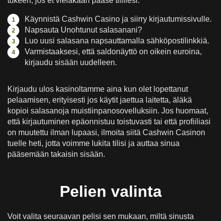
tukeen, jos et vieläkään pääse tilillesi.
Käynnistä Cashwin Casino ja siirry kirjautumissivulle.
Napsauta Unohtunut salasanani?
Luo uusi salasana napsauttamalla sähköpostilinkkiä.
Varmistaaksesi, että saldonäyttö on oikein euroina,
kirjaudu sisään uudelleen.
Kirjaudu ulos kasinoltamme aina kun olet lopettanut
pelaamisen, erityisesti jos käytit jaettua laitetta, äläkä
kopioi salasanoja muistiinpanosovelluksiin. Jos huomaat,
että kirjautuminen epäonnistuu toistuvasti tai että profiiliasi
on muutettu ilman lupaasi, ilmoita siitä Cashwin Casinon
tuelle heti, jotta voimme lukita tilisi ja auttaa sinua
pääsemään takaisin sisään.
Pelien valinta
Voit valita seuraavan pelisi sen mukaan, miltä sinusta