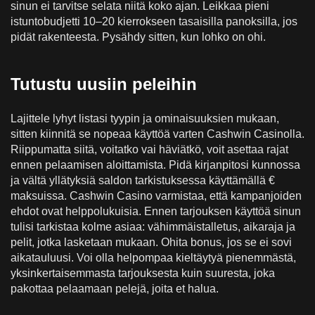
sinun ei tarvitse selata niitä koko ajan. Leikkaa pieni
istuntobudjetti 10–20 kierrokseen tasaisilla panoksilla, jos
pidät rakenteesta. Pysähdy sitten, kun lohko on ohi.
Tutustu uusiin peleihin
Lajittele lyhyt listasi tyypin ja ominaisuuksien mukaan,
sitten kiinnitä se nopeaa käyttöä varten Cashwin Casinolla.
Riippumatta siitä, voitatko vai häviätkö, voit asettaa rajat
ennen pelaamisen aloittamista. Pidä kirjanpitosi kunnossa
ja vältä yllätyksiä saldon tarkistuksessa käyttämällä €
maksuissa. Cashwin Casino varmistaa, että kampanjoiden
ehdot ovat helppolukuisia. Ennen tarjouksen käyttöä sinun
tulisi tarkistaa kolme asiaa: vähimmäistalletus, aikaraja ja
pelit, jotka lasketaan mukaan. Ohita bonus, jos se ei sovi
aikatauluusi. Voi olla helpompaa kieltäytyä pienemmästä,
yksinkertaisemmasta tarjouksesta kuin suuresta, joka
pakottaa pelaamaan pelejä, joita et halua.