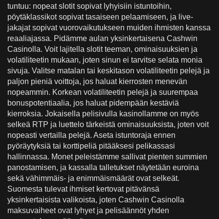
tuntuu: nopeat slotit sopivat lyhyisiin istuntoihin,
pöytäklassikot sopivat tasaiseen pelaamiseen, ja live-
jakajat sopivat vuorovaikutukseen muiden ihmisten kanssa
reaaliajassa. Pidämme aulan yksinkertaisena Cashwin
Casinolla. Voit lajitella slotit teeman, ominaisuuksien ja
volatiliteetin mukaan, joten sinun ei tarvitse selata monia
sivuja. Valitse matalan tai keskitason volatiliteetin pelejä ja
paljon pieniä voittoja, jos haluat kierrosten menevän
nopeammin. Korkean volatiliteetin pelejä ja suurempaa
bonuspotentiaalia, jos haluat pidempään kestäviä
kierroksia. Jokaisella pelisivulla kasinollamme on myös
selkeä RTP ja luettelo tärkeistä ominaisuuksista, joten voit
nopeasti vertailla pelejä. Aseta istuntoraja ennen
pyöräytyksiä tai korttipeliä pitääksesi pelikassasi
hallinnassa. Monet peleistämme sallivat pienten summien
panostamisen, ja kassalla talletukset näytetään euroina
sekä vähimmäis- ja enimmäismäärät ovat selkeät.
Suomesta tulevat ihmiset kertovat pitävänsä
yksinkertaisista valikoista, joten Cashwin Casinolla
maksuvaiheet ovat lyhyet ja pelisäännöt yhden